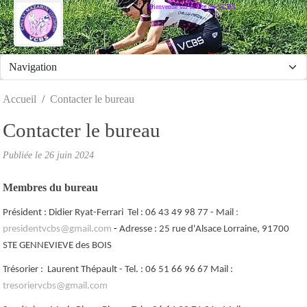
Panneau de gestion des cookies
Bienvenue sur le site du VCBS
Accueil
Contacter le bureau
Contacter le bureau
Publiée le
26 juin 2024
Membres du bureau
Président : Didier Ryat-Ferrari Tel : 06 43 49 98 77
- Mail
:
presidentvcbs@gmail.com
-
Adresse : 25 rue d'Alsace Lorraine, 91700
STE GENNEVIEVE des BOIS
Trésorier : Laurent Thépault - Tel. : 06 51 66 96 67 Mail :
tresoriervcbs@gmail.com