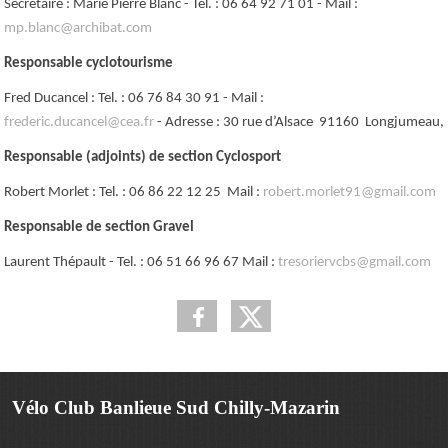
Secrétaire : Marie Pierre Blanc - Tel. : 06 64 92 71 01 - Mail :
mp.blanc@archibat.com
Responsable cyclotourisme
Fred Ducancel : Tel. : 06 76 84 30 91 - Mail :
frederic.ducancel@cea.fr
-
Adresse : 30 rue d’Alsace 91160 Longjumeau,
Responsable (adjoints) de section Cyclosport
Robert Morlet : Tel. : 06 86 22 12 25 Mail :
robert.morlet91@gmail.com
Responsable de section Gravel
Laurent Thépault - Tel. : 06 51 66 96 67 Mail :
tresoriervcbs@gmail.com
Vélo Club Banlieue Sud Chilly-Mazarin