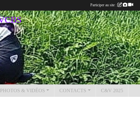
Participer au site :
u VCBS
PHOTOS & VIDÉOS
CONTACTS
C&V 2025