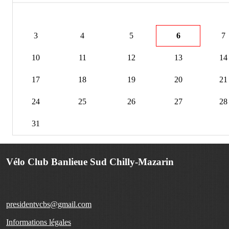
3
4
5
6
7
10
11
12
13
14
17
18
19
20
21
24
25
26
27
28
31
Vélo Club Banlieue Sud Chilly-Mazarin
presidentvcbs@gmail.com
Informations légales