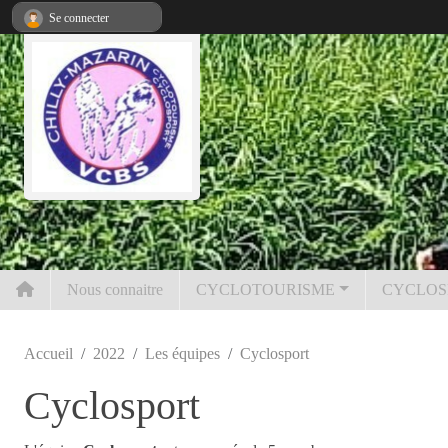
Panneau de gestion des cookies
Se connecter
Nous connaitre
CYCLOTOURISME
CYCLOS
Accueil
2022
Les équipes
Cyclosport
Cyclosport