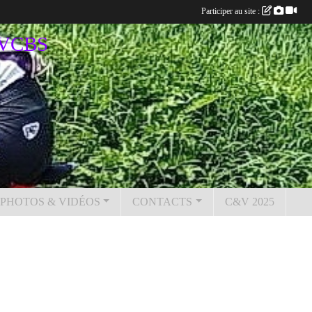
Participer au site :
u VCBS
PHOTOS & VIDÉOS
CONTACTS
C&V 2025