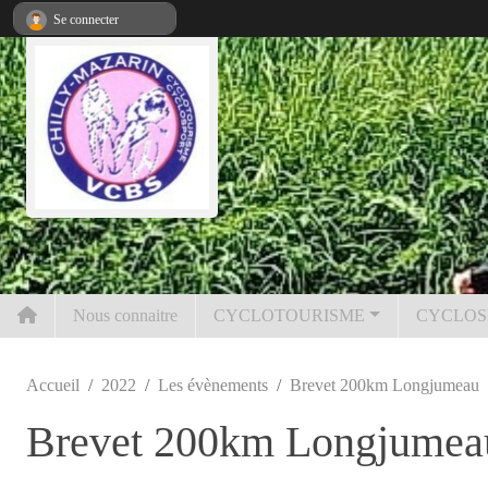
Panneau de gestion des cookies
Se connecter
Nous connaitre
CYCLOTOURISME
CYCLOS
Accueil
2022
Les évènements
Brevet 200km Longjumeau
Brevet 200km Longjumea