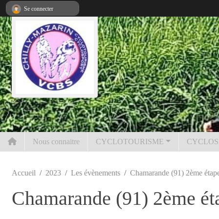
Panneau de gestion des cookies
Se connecter
Nous connaitre
CYCLOTOURISME
CYCLOS
Accueil
2023
Les évènements
Chamarande (91) 2ème éta
Chamarande (91) 2ème é