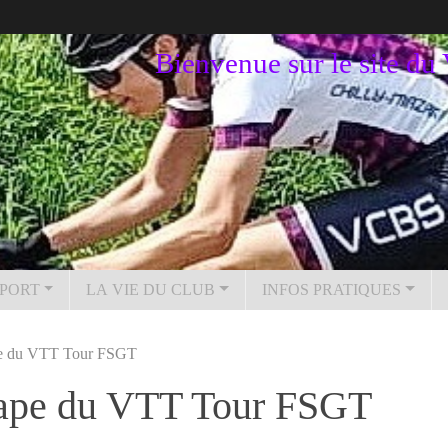
Bienvenue sur le site d
PORT
LA VIE DU CLUB
INFOS PRATIQUES
pe du VTT Tour FSGT
tape du VTT Tour FSGT