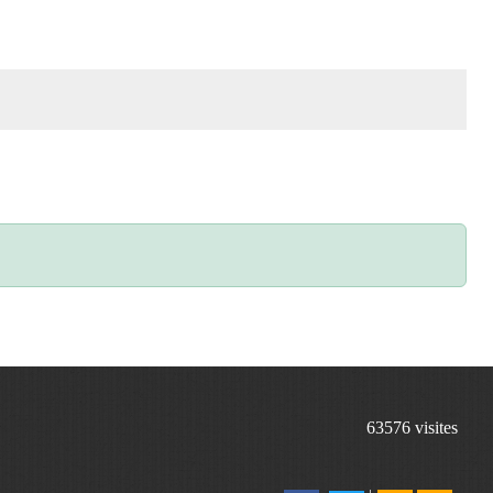
63576
visites