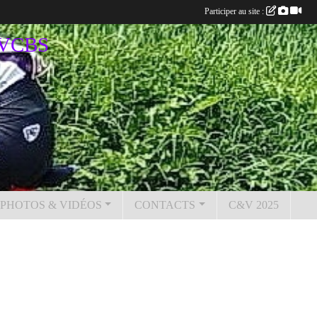
Participer au site :
u VCBS
PHOTOS & VIDÉOS
CONTACTS
C&V 2025