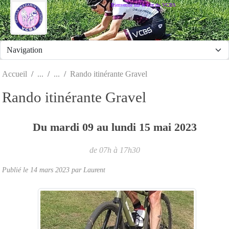
Panneau de gestion des cookies
Bienvenue sur le site du VCBS
Accueil
Rando itinérante Gravel
Rando itinérante Gravel
Du
mardi
09
au
lundi
15
mai
2023
de 07h à 17h30
Publié le
14 mars 2023
par
Laurent