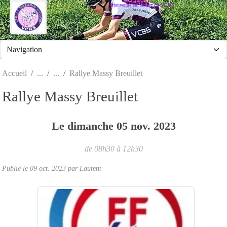
Panneau de gestion des cookies
Bienvenue sur le site du VCBS
Accueil
Rallye Massy Breuillet
Rallye Massy Breuillet
Le
dimanche
05
nov.
2023
de 08h30 à 12h30
Publié le
09 oct. 2023
par
Laurent