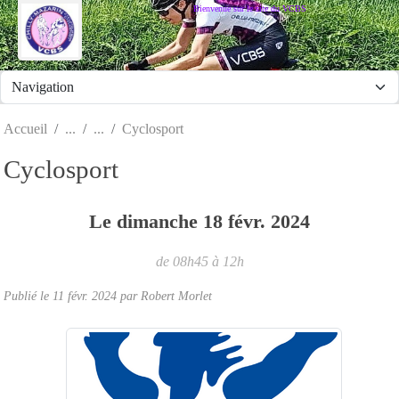
Panneau de gestion des cookies
Bienvenue sur le site du VCBS
Accueil
Cyclosport
Cyclosport
Le
dimanche
18
févr.
2024
de 08h45 à 12h
Publié le
11 févr. 2024
par
Robert Morlet