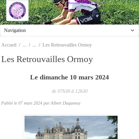
Panneau de gestion des cookies
Bienvenue sur le site du VCBS
Accueil
Les Retrouvailles Ormoy
Les Retrouvailles Ormoy
Le
dimanche
10
mars
2024
de 07h30 à 12h30
Publié le
07 mars 2024
par
Albert Duquenoy