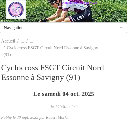
Panneau de gestion des cookies
Bienvenue sur le site du VCBS
Accueil
Cyclocross FSGT Circuit Nord Essonne à Savigny
(91)
Cyclocross FSGT Circuit Nord
Essonne à Savigny (91)
Le
samedi
04
oct.
2025
de 14h30 à 17h
Publié le
30 sept. 2025
par
Robert Morlet