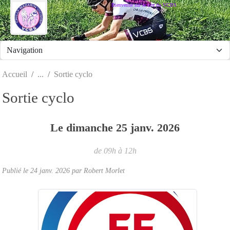
Panneau de gestion des cookies
Bienvenue sur le site du VCBS
Accueil
Sortie cyclo
Sortie cyclo
Le
dimanche
25
janv.
2026
de 09h à 12h
Publié le
24 janv. 2026
par
Robert Morlet