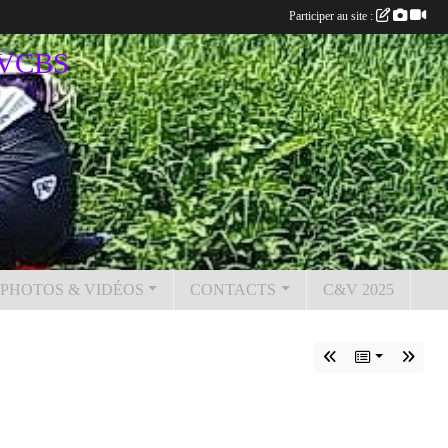
Participer au site :
u VCBS
PHOTOS & VIDÉOS
CONTACTS
C&V 2025