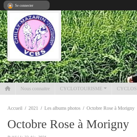
Panneau de gestion des cookies
Se connecter
Nous connaitre
CYCLOTOURISME
CYCLOS
Accueil
2021
Les albums photos
Octobre Rose à Morigny
Octobre Rose à Morigny