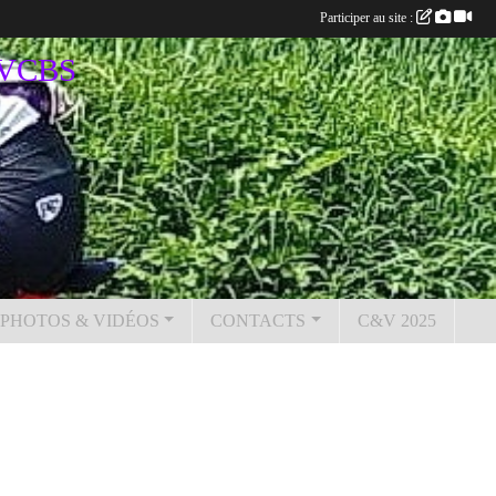
Participer au site :
u VCBS
PHOTOS & VIDÉOS
CONTACTS
C&V 2025