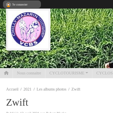
Panneau de gestion des cookies
Se connecter
Nous connaitre
CYCLOTOURISME
CYCLOS
Accueil
2021
Les albums photos
Zwift
Zwift