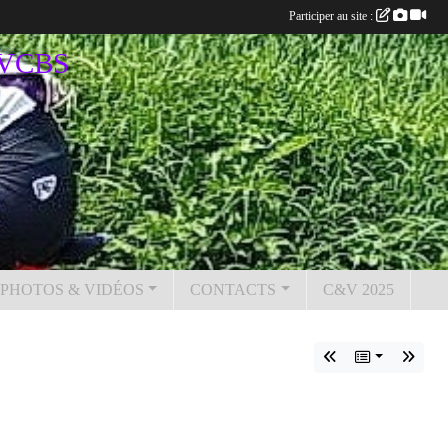
Participer au site :
u VCBS
PHOTOS & VIDÉOS
CONTACTS
C&V 2025