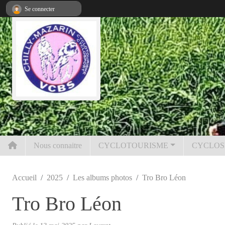
Panneau de gestion des cookies
Se connecter
Nous connaitre
CYCLOTOURISME
CYCLOS
Accueil
2025
Les albums photos
Tro Bro Léon
Tro Bro Léon